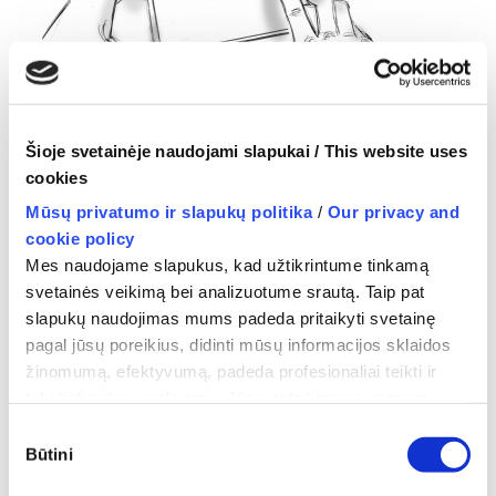
Šioje svetainėje naudojami slapukai / This website uses
cookies
Mūsų privatumo ir slapukų politika
/
Our privacy and
cookie policy
Mes naudojame slapukus, kad užtikrintume tinkamą
svetainės veikimą bei analizuotume srautą. Taip pat
←
System For Manual Control of Handheld Device
slapukų naudojimas mums padeda pritaikyti svetainę
That is Out of User’s Direct Vision
pagal jūsų poreikius, didinti mūsų informacijos sklaidos
žinomumą, efektyvumą, padeda profesionaliai teikti ir
tobulinti mūsų paslaugas. Jūsų pateikiamus asmens
duomenis mes tvarkome vadovaudamiesi Privatumo
Sutikimo
politika ir atitinkamais asmens duomenų saugos teisės
Būtini
pasirinkimas
aktų reikalavimais.