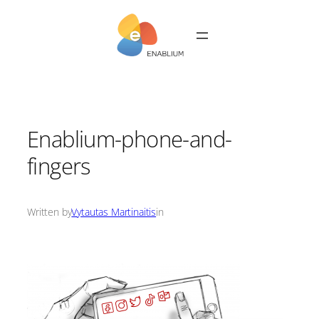
Skip
to
content
Enablium-phone-and-
fingers
Written by
Vytautas Martinaitis
in