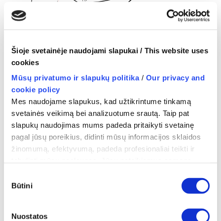
Šioje svetainėje naudojami slapukai / This website uses
cookies
Mūsų privatumo ir slapukų politika
/
Our privacy and
cookie policy
Mes naudojame slapukus, kad užtikrintume tinkamą
←
System For Manual Control of Handheld Device
svetainės veikimą bei analizuotume srautą. Taip pat
That is Out of User’s Direct Vision
slapukų naudojimas mums padeda pritaikyti svetainę
pagal jūsų poreikius, didinti mūsų informacijos sklaidos
žinomumą, efektyvumą, padeda profesionaliai teikti ir
tobulinti mūsų paslaugas. Jūsų pateikiamus asmens
duomenis mes tvarkome vadovaudamiesi Privatumo
Sutikimo
politika ir atitinkamais asmens duomenų saugos teisės
Būtini
pasirinkimas
MORE POSTS
aktų reikalavimais.
Nuostatos
We use cookies to ensure the proper functioning of the