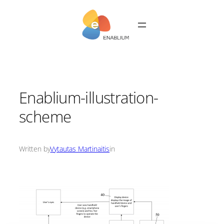
Skip
to
content
Enablium-illustration-
scheme
Written by
Vytautas Martinaitis
in