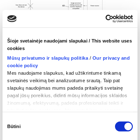
Šioje svetainėje naudojami slapukai / This website uses
cookies
Mūsų privatumo ir slapukų politika
/
Our privacy and
cookie policy
Mes naudojame slapukus, kad užtikrintume tinkamą
svetainės veikimą bei analizuotume srautą. Taip pat
←
System For Manual Control of Handheld Device
slapukų naudojimas mums padeda pritaikyti svetainę
That is Out of User’s Direct Vision
pagal jūsų poreikius, didinti mūsų informacijos sklaidos
žinomumą, efektyvumą, padeda profesionaliai teikti ir
tobulinti mūsų paslaugas. Jūsų pateikiamus asmens
duomenis mes tvarkome vadovaudamiesi Privatumo
Sutikimo
politika ir atitinkamais asmens duomenų saugos teisės
Būtini
pasirinkimas
aktų reikalavimais.