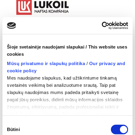
Šioje svetainėje naudojami slapukai / This website uses
cookies
Mūsų privatumo ir slapukų politika
/
Our privacy and
cookie policy
Mes naudojame slapukus, kad užtikrintume tinkamą
svetainės veikimą bei analizuotume srautą. Taip pat
slapukų naudojimas mums padeda pritaikyti svetainę
pagal jūsų poreikius, didinti mūsų informacijos sklaidos
←
AMIC POLSKA sp. z o.o.
žinomumą, efektyvumą, padeda profesionaliai teikti ir
tobulinti mūsų paslaugas. Jūsų pateikiamus asmens
duomenis mes tvarkome vadovaudamiesi Privatumo
Sutikimo
politika ir atitinkamais asmens duomenų saugos teisės
Būtini
pasirinkimas