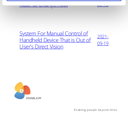
Rider to Change Foot
09-19
System For Manual Control of
2021-
Handheld Device That is Out of
09-19
User’s Direct Vision
Enabling people beyond limits