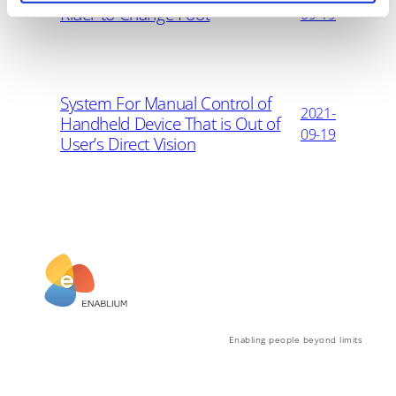
Rider to Change Foot
09-19
System For Manual Control of
2021-
Handheld Device That is Out of
09-19
User’s Direct Vision
Enabling people beyond limits