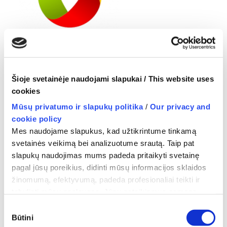
Šioje svetainėje naudojami slapukai / This website uses
cookies
Mūsų privatumo ir slapukų politika
/
Our privacy and
cookie policy
Mes naudojame slapukus, kad užtikrintume tinkamą
svetainės veikimą bei analizuotume srautą. Taip pat
slapukų naudojimas mums padeda pritaikyti svetainę
pagal jūsų poreikius, didinti mūsų informacijos sklaidos
←
AMIC POLSKA sp. z o.o.
žinomumą, efektyvumą, padeda profesionaliai teikti ir
tobulinti mūsų paslaugas. Jūsų pateikiamus asmens
duomenis mes tvarkome vadovaudamiesi Privatumo
Sutikimo
politika ir atitinkamais asmens duomenų saugos teisės
Būtini
pasirinkimas